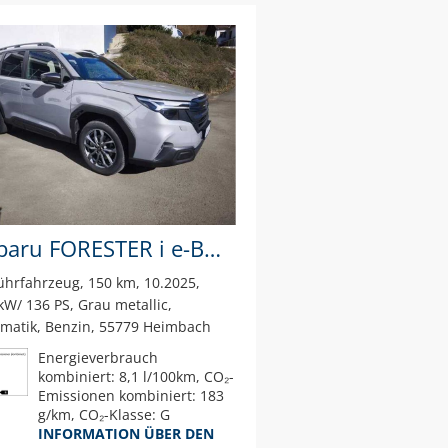
Subaru FORESTER i e-BOXER 2.0 AWD
ührfahrzeug
150 km
10.2025
kW/ 136 PS
Grau metallic
matik
Benzin
55779 Heimbach
Energieverbrauch
kombiniert: 8,1 l/100km, CO₂-
Emissionen kombiniert: 183
g/km, CO₂-Klasse: G
INFORMATION ÜBER DEN