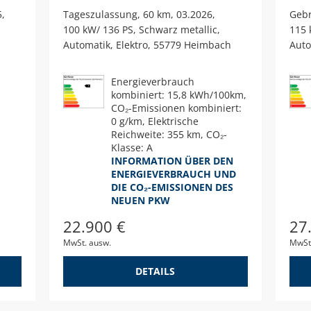
5
Tageszulassung
60 km
03.2026
Geb
100 kW/ 136 PS
Schwarz metallic
115 
Automatik
Elektro
55779 Heimbach
Auto
Energieverbrauch
kombiniert: 15,8 kWh/100km,
CO₂-Emissionen kombiniert:
0 g/km, Elektrische
Reichweite: 355 km, CO₂-
Klasse: A
INFORMATION ÜBER DEN
ENERGIEVERBRAUCH UND
DIE CO₂-EMISSIONEN DES
NEUEN PKW
22.900 €
27
MwSt. ausw.
MwSt
DETAILS