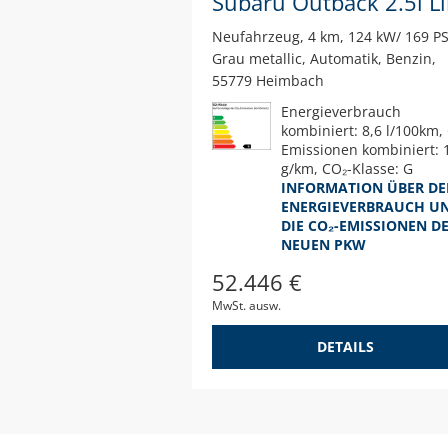
Neufahrzeug
4 km
124 kW/ 169 P
Grau metallic
Automatik
Benzin
55779 Heimbach
Energieverbrauch
kombiniert: 8,6 l/100km,
Emissionen kombiniert: 
g/km, CO₂-Klasse: G
INFORMATION ÜBER D
ENERGIEVERBRAUCH U
DIE CO₂-EMISSIONEN D
NEUEN PKW
52.446 €
MwSt. ausw.
DETAILS