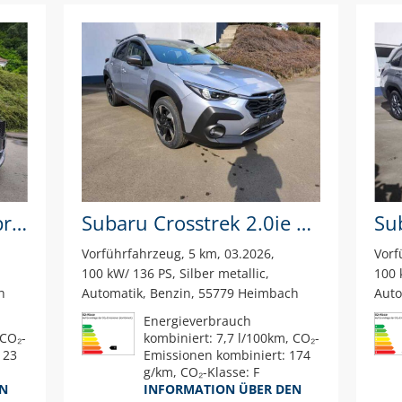
Peugeot 3008 Mild-Hybrid 145 1.2 GT
Subaru Crosstrek 2.0ie e-BOXER Comfort Lineartr ANDERE
Vorführfahrzeug
5 km
03.2026
Vorf
100 kW/ 136 PS
Silber metallic
100 
h
Automatik
Benzin
55779 Heimbach
Auto
Energieverbrauch
 CO₂-
kombiniert: 7,7 l/100km, CO₂-
123
Emissionen kombiniert: 174
g/km, CO₂-Klasse: F
EN
INFORMATION ÜBER DEN