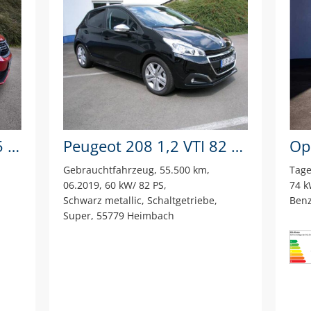
Dacia SANDERO SCe 75 1.0
Peugeot 208 1,2 VTI 82 Signature
Gebrauchtfahrzeug
55.500 km
Tage
06.2019
60 kW/ 82 PS
74 k
Schwarz metallic
Schaltgetriebe
Benz
Super
55779 Heimbach